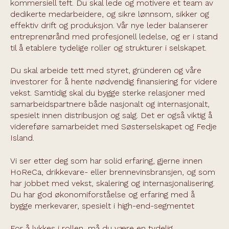
kommersiell teft. Du skal lede og motivere et team av
dedikerte medarbeidere, og sikre lønnsom, sikker og
effektiv drift og produksjon. Vår nye leder balanserer
entreprenørånd med profesjonell ledelse, og er i stand
til å etablere tydelige roller og strukturer i selskapet.
Du skal arbeide tett med styret, gründeren og våre
investorer for å hente nødvendig finansiering for videre
vekst. Samtidig skal du bygge sterke relasjoner med
samarbeidspartnere både nasjonalt og internasjonalt,
spesielt innen distribusjon og salg. Det er også viktig å
videreføre samarbeidet med Søsterselskapet og Fedje
Island.
Vi ser etter deg som har solid erfaring, gjerne innen
HoReCa, drikkevare- eller brennevinsbransjen, og som
har jobbet med vekst, skalering og internasjonalisering.
Du har god økonomiforståelse og erfaring med å
bygge merkevarer, spesielt i high-end-segmentet
For å lykkes i rollen, må du være en tydelig,