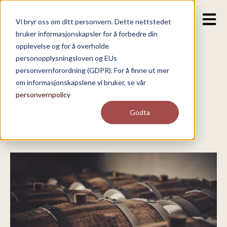
Open m
Vi bryr oss om ditt personvern. Dette nettstedet
bruker informasjonskapsler for å forbedre din
opplevelse og for å overholde
personopplysningsloven og EUs
Alle tidligere stillinger
personvernforordning (GDPR). For å finne ut mer
om informasjonskapslene vi bruker, se vår
Feddie Ocean Distillery søker
personvernpolicy
Administrerende direktør
Godta
2 minutt lesing