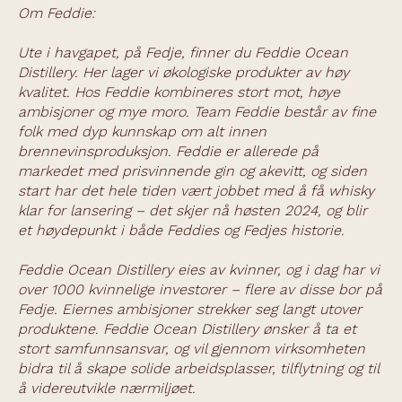
Om Feddie:
Ute i havgapet, på Fedje, finner du Feddie Ocean
Distillery. Her lager vi økologiske produkter av høy
kvalitet. Hos Feddie kombineres stort mot, høye
ambisjoner og mye moro. Team Feddie består av fine
folk med dyp kunnskap om alt innen
brennevinsproduksjon. Feddie er allerede på
markedet med prisvinnende gin og akevitt, og siden
start har det hele tiden vært jobbet med å få whisky
klar for lansering – det skjer nå høsten 2024, og blir
et høydepunkt i både Feddies og Fedjes historie.
Feddie Ocean Distillery eies av kvinner, og i dag har vi
over 1000 kvinnelige investorer – flere av disse bor på
Fedje. Eiernes ambisjoner strekker seg langt utover
produktene. Feddie Ocean Distillery ønsker å ta et
stort samfunnsansvar, og vil gjennom virksomheten
bidra til å skape solide arbeidsplasser, tilflytning og til
å videreutvikle nærmiljøet.