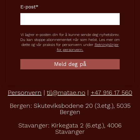
E-post
*
Vi lagrer e-posten din for å kunne sende deg nyhetsbrev.
Du kan stoppe abonnementet når som helst. Les mer om
dette og vår praksis for personvern under
Retningslinjer
for personvern.
Personvern
|
til@matae.no
|
+47 916 17 560
Bergen:
Skuteviksbodene 20 (3.etg.), 5035
Bergen
Stavanger:
Kirkegata 2 (6.etg.), 4006
Stavanger