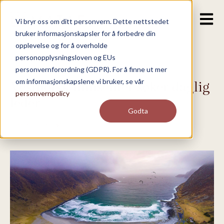
Open m
Vi bryr oss om ditt personvern. Dette nettstedet
bruker informasjonskapsler for å forbedre din
opplevelse og for å overholde
personopplysningsloven og EUs
Alle tidligere stillinger
personvernforordning (GDPR). For å finne ut mer
om informasjonskapslene vi bruker, se vår
Vestnorsk filmsenter søker daglig
personvernpolicy
leder
Godta
1 minutt lesing